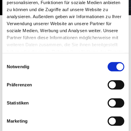
personalisieren, Funktionen für soziale Medien anbieten
zu können und die Zugriffe auf unsere Website zu
analysieren. Außerdem geben wir Informationen zu Ihrer
Verwendung unserer Website an unsere Partner für
soziale Medien, Werbung und Analysen weiter. Unsere
Wenn’s wirklich darauf
Partner führen diese Informationen möglicherweise mit
ankommt, machen wir
weiteren Daten zusammen, die Sie ihnen bereitgestellt
haben oder die sie im Rahmen Ihrer Nutzung der Dienste
Unmögliches möglich.
gesammelt haben.
Einwilligungsauswahl
Notwendig
Wenn Ihr Projekt vor kaum lösbar engen Zeitfenstern steht,
benötigen Sie eine besondere Betreuung. In diesem Fall
Präferenzen
greift für unsere Kunden das „Priority-System“. Nun ist das
jedoch nicht mal so „aus dem Ärmel geschüttelt“, denn die
hohen Qualitätsansprüche müssen weiterhin gelten. Unsere
Statistiken
Steuerung greift über ein ausgeklügeltes Programm in die
laufenden Bestell- und Fertigungsprozesse ein und
Marketing
ermöglicht Ihnen so Lieferzeiten, die deutlich unter dem
Marktdurchschnitt liegen.