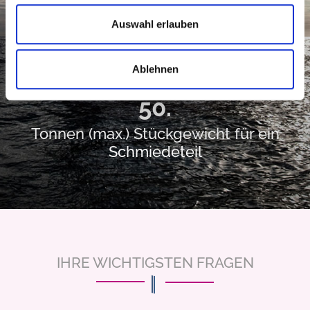
Werkstoffvarianten und hohe
Auswahl erlauben
Lagerverfügbarkeit
Ablehnen
50.
Tonnen (max.) Stückgewicht für ein
Schmiedeteil
IHRE WICHTIGSTEN FRAGEN