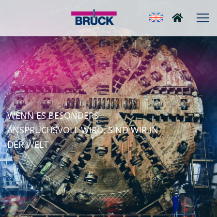
WENN ES BESONDERS
ANSPRUCHSVOLL WIRD,
SIND WIR IN
DER WELT